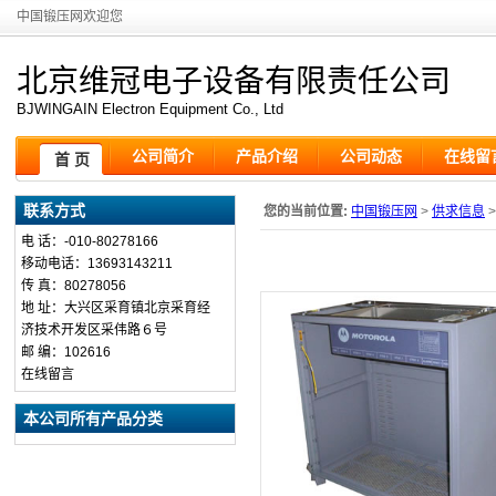
中国锻压网欢迎您
北京维冠电子设备有限责任公司
BJWINGAIN Electron Equipment Co., Ltd
公司简介
产品介绍
公司动态
在线留
首 页
联系方式
您的当前位置:
中国锻压网
>
供求信息
>
电 话：-010-80278166
移动电话：13693143211
传 真：80278056
地 址：大兴区采育镇北京采育经
济技术开发区采伟路６号
邮 编：102616
在线留言
本公司所有产品分类