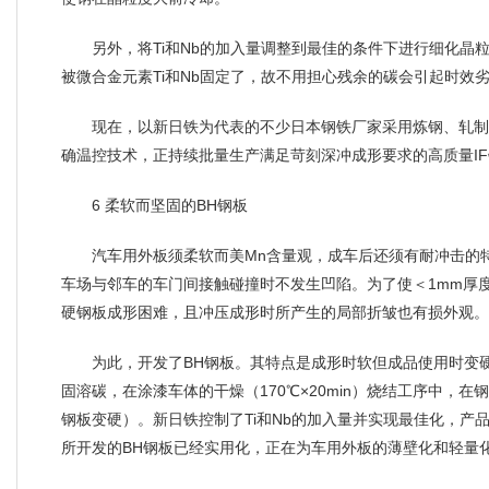
另外，将Ti和Nb的加入量调整到最佳的条件下进行细化晶
被微合金元素Ti和Nb固定了，故不用担心残余的碳会引起时效
现在，以新日铁为代表的不少日本钢铁厂家采用炼钢、轧制
确温控技术，正持续批量生产满足苛刻深冲成形要求的高质量IF
6 柔软而坚固的BH钢板
汽车用外板须柔软而美Mn含量观，成车后还须有耐冲击的
车场与邻车的车门间接触碰撞时不发生凹陷。为了使＜1mm厚
硬钢板成形困难，且冲压成形时所产生的局部折皱也有损外观
为此，开发了BH钢板。其特点是成形时软但成品使用时变
固溶碳，在涂漆车体的干燥（170℃×20min）烧结工序中，
钢板变硬）。新日铁控制了Ti和Nb的加入量并实现最佳化，产
所开发的BH钢板已经实用化，正在为车用外板的薄壁化和轻量