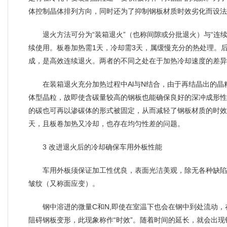
体控制晶体排列方向，同时还为了抑制钢板材质时效劣化而设
退火方法可分为“装箱退火”（也称间隙或分批退火）与“连
续使用。板卷加热需1天，冷却需3天，属缓慢充分的热处理。后者
成，是高效连续退火。两者的不同之处在于加热冷却速度的差
在装箱退火充分加热过程中Al与N结合，由于再结晶出的
体型晶粒，故即使含碳量较高的钢板也能确保良好的深冲成形性
的碳也可再以渗碳体的形式被固定，从而减轻了钢板材质的时效
天，且板卷加热又冷却，也存在均匀性差的问题。
3 改进退火后的冷却确保车用外板性能
车用外板须保证加工性优良，表面光洁美观，除无各种缺陷
皱纹（又称面应变）。
钢中溶进的微量C和N,即使在室温下也会在钢中到处流动
阻碍钢板变形，此现象称作“时效”。随着时间的延长，就会出现