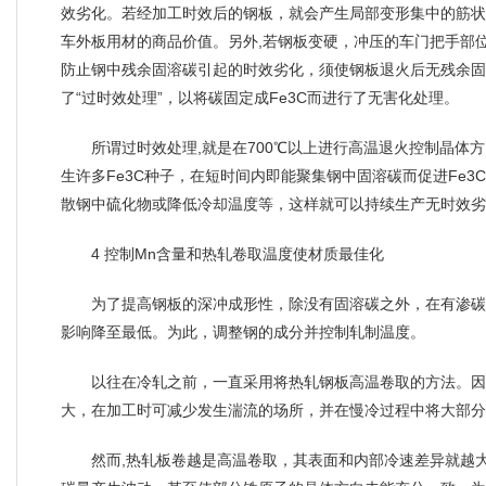
效劣化。若经加工时效后的钢板，就会产生局部变形集中的筋状
车外板用材的商品价值。另外,若钢板变硬，冲压的车门把手部
防止钢中残余固溶碳引起的时效劣化，须使钢板退火后无残余固
了“过时效处理”，以将碳固定成Fe3C而进行了无害化处理。
所谓过时效处理,就是在700℃以上进行高温退火控制晶体方
生许多Fe3C种子，在短时间内即能聚集钢中固溶碳而促进Fe3
散钢中硫化物或降低冷却温度等，这样就可以持续生产无时效劣
4 控制Mn含量和热轧卷取温度使材质最佳化
为了提高钢板的深冲成形性，除没有固溶碳之外，在有渗碳
影响降至最低。为此，调整钢的成分并控制轧制温度。
以往在冷轧之前，一直采用将热轧钢板高温卷取的方法。因
大，在加工时可减少发生湍流的场所，并在慢冷过程中将大部分
然而,热轧板卷越是高温卷取，其表面和内部冷速差异就越