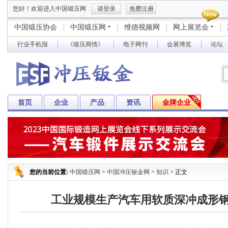
您好！欢迎进入中国锻压网
请登录
免费注册
中国锻压协会
中国锻压网
维德视频网
网上展览会
行业手机报
《锻压商情》
电子网刊
会展博览
论坛 
首页
企业
产品
资讯
金牌企业
您的当前位置:
中国锻压网
>
中国冲压钣金网
>
知识
> 正文
工业规模生产汽车用软质深冲成形