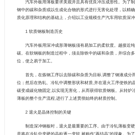
汽车外板用薄板要求美观并且具有优良冲压成形性。为了制
钢中的碳和杂质或以生成化合物的形式进行无害化处理，以精确
质化原理和结构的基础上，介绍以工业规模生产汽车用软质深冲
1 软质钢板制造历史
汽车外板用深冲成形薄钢板须有易加工的柔软度。越接近纯
碳。在软钢板的制造过程中，须去除铁中的碳和杂质，并综合多
位，使之易于加工。
首先，在炼钢工序以去除碳和杂质为目标,调整了钢液成分
位；然后在热轧、冷轧中调整形状和材质,并在退火工序使铁的
碳变成碳化物固定,以实现无害化，从而获得软质钢板。从转炉冶炼
薄板的整个生产流程,进行了上述贯彻始终的材质控制。
2 退火是晶体控制的关键
制造深冲钢板时，退火是最重要的工序。由于冷轧薄板变硬
是将在冷轧中变硬的晶粒逐一变软,被称作“再结晶”的现象。为