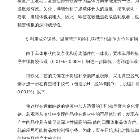
碳量产生波动，甚至使部分铁原子的晶体方向未能充分一致。为
温度最有效。另外，详细分析了渗碳体长大的速度，结果表明：
卷取，渗碳体也易粗大。因此，即使在较低温卷取热轧板卷，也
稳定钢板的深冲成形性。
5 利用成分调整、温度管理和控轧获得理想晶体方位的IF
由于车体形状的复杂化和分离部件的一体化，要求车用外板
序中须将较低碳（0.01%～0.05%）钢进一步降低，达到超低
纯铁化工艺的关键在于将碳和杂质降至极限。采用真空脱气
钢水进一步在真空槽中脱气（包括脱H、脱N和脱O），脱碳并将
0.001%）以下。
像这样在近似纯铁的钢液中加入适量的Ti和Nb等微合金化
钢。若观察从冷轧中变硬的晶粒在退火中的再晶体过程，发现在
产生的晶粒具有能促进深冲性提高的高r值的四面体形晶体方位
轧前应尽可能将晶粒控制得小些。为此，应在开始热轧时降低加
使钢在晶粒度大前冷却。