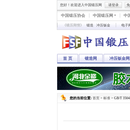
您好！欢迎进入中国锻压网
请登录
免
中国锻压协会
中国锻压网
中
《锻压商情》
·
锻造
·
冲压钣金
电子
首 页
锻造网
冲压钣金网
您的当前位置:
首页
>
标准
> GB/T 35