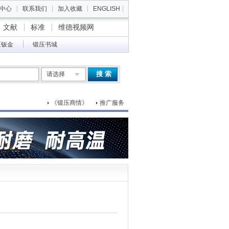
中心
联系我们
加入收藏
ENGLISH
文献
标准
维德视频网
压钣金
锻压书城
搜 索
请选择
《锻压商情》
推广服务