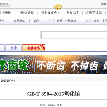
费注册
客服
国冲压网
中国钣金网
网上展览会
布鲁助手
锻压英才网
网刊
会展博览
论坛
供求
·
锻造
·
冲压钣金
知识
·
锻造
·
冲
企业
金牌企业
04-2015氧化铕
GB/T 3504-2015氧化铕
来源：
标准在线网