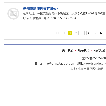
亳州市建能科技有限公司
公司地址：中国安徽省亳州市谯城区丰水源合欢苑1栋3单元202室
联系人: 陈艳珍 电话: 086-0558-5227656
<<
<
1
2
3
4
5
6
关于我们
-
联系我们
-
站点地图
京ICP备0507526
E-mail:info@chinaforge.org.cn URL:
www.duanxie.cn
地址：北京市昌平区北清路中关