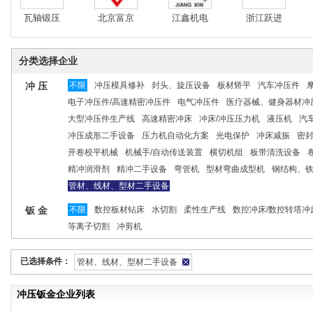
瓦轴锻压
北京富京
江鑫机电
浙江跃进
分类选择企业
冲 压
不限
冲压模具修补
封头、旋压设备
板材矫平
汽车冲压件
电子冲压件/高速精密冲压件
电气冲压件
医疗器械、健身器材冲
大型冲压件生产线
高速精密冲床
冲床/冲压压力机
液压机
汽
冲压成形二手设备
压力机自动化方案
光电保护
冲床减振
密
开卷校平机械
机械手/自动传送装置
横切机组
板带清洗设备
精冲润滑剂
精冲二手设备
弯管机
型材弯曲成型机
钢结构、
管材、线材、型材二手设备
钣 金
不限
数控板材钻床
水切割
柔性生产线
数控冲床/数控转塔冲
等离子切割
冲剪机
已选择条件：
管材、线材、型材二手设备
冲压钣金企业列表