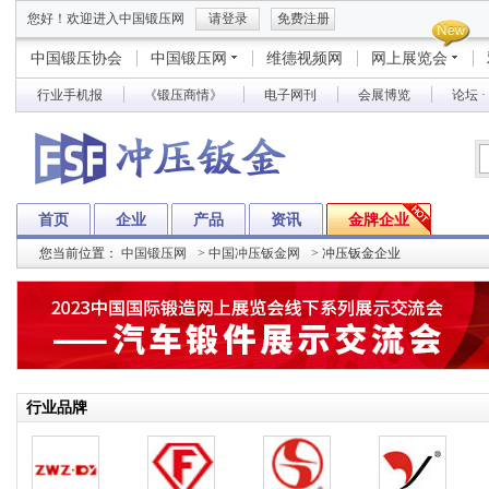
您好！欢迎进入中国锻压网
请登录
免费注册
中国锻压协会
中国锻压网
维德视频网
网上展览会
行业手机报
《锻压商情》
电子网刊
会展博览
论坛 
首页
企业
产品
资讯
金牌企业
您当前位置：
中国锻压网
>
中国冲压钣金网
>
冲压钣金企业
行业品牌