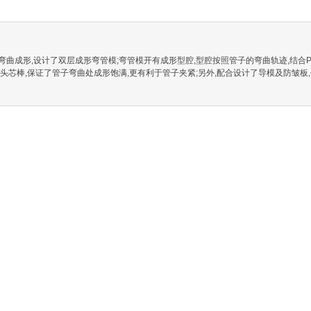
曲成形,设计了双层成形弯管模;弯管模开有成形型腔,型腔按照管子的弯曲轨迹,结合Pr
头芯棒,保证了管子弯曲处成形饱满,更有利于管子夹紧;另外,配合设计了导模及防皱