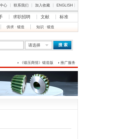
中心
联系我们
加入收藏
ENGLISH
手
求职招聘
文献
标准
供求 · 锻造
知识 · 锻造
搜 索
请选择
《锻压商情》锻造版
推广服务