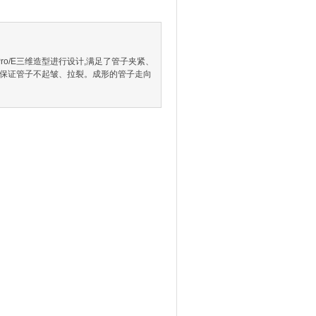
o/E三维造型进行设计,满足了管子夹紧、
板,保证管子不起皱、拉裂。成形的管子走向