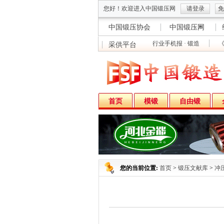
您好！欢迎进入中国锻压网
请登录
免
中国锻压协会
中国锻压网
行业手机报 · 锻造
《
采供平台
首页
模锻
自由锻
您的当前位置:
首页
>
锻压文献库
>
冲