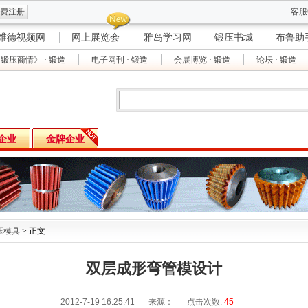
费注册
客服
维德视频网
网上展览会
雅岛学习网
锻压书城
布鲁助
锻压商情》 · 锻造
电子网刊 · 锻造
会展博览 · 锻造
论坛 · 锻造
企业
金牌企业
压模具
> 正文
双层成形弯管模设计
2012-7-19 16:25:41
来源：
点击次数:
45