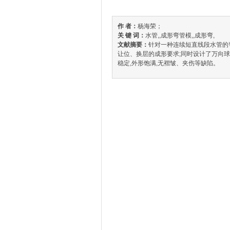
作 者：
杨海荣；
关 键 词：
水管,,成形弯管模,,成形弯,
文献摘要：
针对一种连续短直线段水管的弯
让位、换层的成形要求;同时设计了万向球
稳定,外形饱满,无褶皱、夹伤等缺陷。