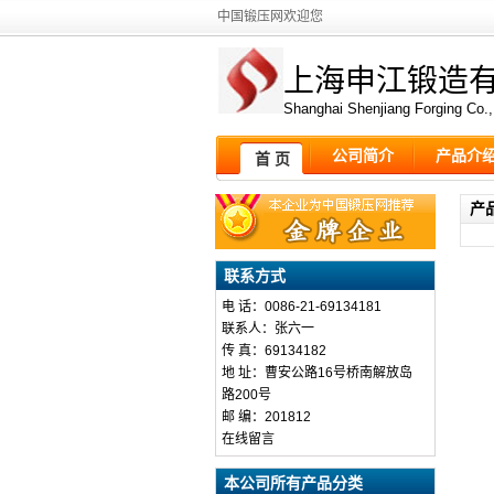
中国锻压网欢迎您
上海申江锻造
Shanghai Shenjiang Forging Co.,
公司简介
产品介
首 页
产
联系方式
电 话：0086-21-69134181
联系人：张六一
传 真：69134182
地 址：曹安公路16号桥南解放岛
路200号
邮 编：201812
在线留言
本公司所有产品分类