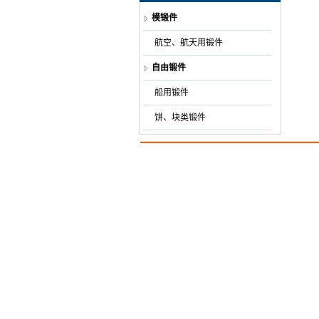
模锻件
航空、航天用锻件
自由锻件
船用锻件
饼、块类锻件