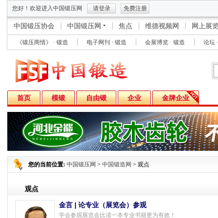
您好！欢迎进入中国锻压网
请登录
免费注册
中国锻压协会
中国锻压网
焦点
维德视频网
网上展
《锻压商情》 · 锻造
电子网刊 · 锻造
会展博览 · 锻造
论坛 
首页
模锻
自由锻
企业
金牌企业
您的当前位置:
中国锻压网
>
中国锻造网
> 观点
观点
金言 | 论专业（展览会）参观
学会参观展览会比读一本专业书籍更为有效！