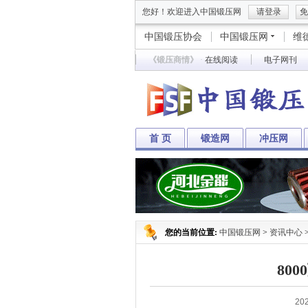
您好！欢迎进入中国锻压网
请登录
免
中国锻压协会
中国锻压网
维
《锻压商情》
·
在线阅读
电子网刊
首 页
锻造网
冲压网
您的当前位置:
中国锻压网
>
资讯中心
80
202