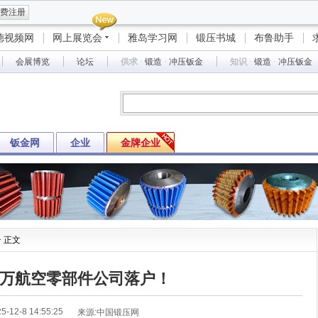
费注册
德视频网
网上展览会
雅岛学习网
锻压书城
布鲁助手
会展博览
论坛
供求
·
锻造
·
冲压钣金
知识
·
锻造
·
冲压钣金
钣金网
企业
金牌企业
> 正文
00万航空零部件公司落户！
5-12-8 14:55:25
来源:中国锻压网