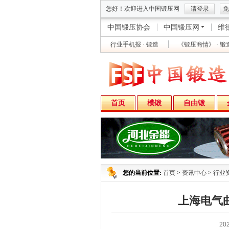
您好！欢迎进入中国锻压网
请登录
免
中国锻压协会
中国锻压网
维
行业手机报 · 锻造
《锻压商情》 · 锻
首页
模锻
自由锻
您的当前位置:
首页
>
资讯中心
>
行业
上海电气
202