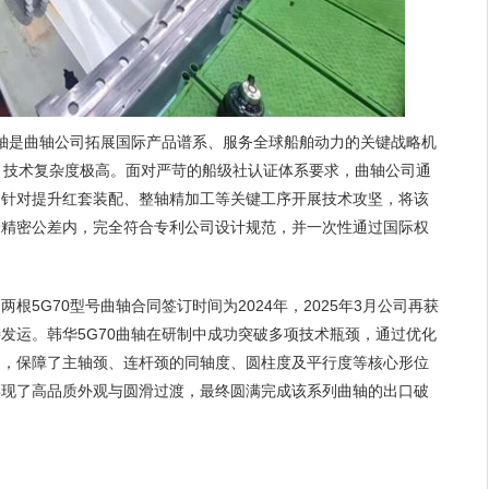
曲轴是曲轴公司拓展国际产品谱系、服务全球船舶动力的关键战略机
7吨，技术复杂度极高。面对严苛的船级社认证体系要求，曲轴公司通
，针对提升红套装配、整轴精加工等关键工序开展技术攻坚，将该
毫米精密公差内，完全符合专利公司设计规范，并一次性通过国际权
根5G70型号曲轴合同签订时间为2024年，2025年3月公司再获
发运。韩华5G70曲轴在研制中成功突破多项技术瓶颈，通过优化
制，保障了主轴颈、连杆颈的同轴度、圆柱度及平行度等核心形位
实现了高品质外观与圆滑过渡，最终圆满完成该系列曲轴的出口破