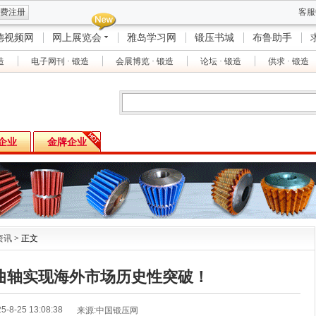
费注册
客服
德视频网
网上展览会
雅岛学习网
锻压书城
布鲁助手
造
电子网刊 · 锻造
会展博览 · 锻造
论坛 · 锻造
供求 · 锻造
企业
金牌企业
资讯
> 正文
曲轴实现海外市场历史性突破！
5-8-25 13:08:38
来源:中国锻压网